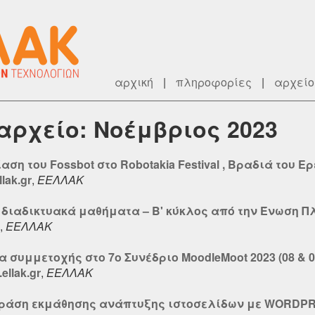
αρχική
|
πληροφορίες
|
αρχείο
 αρχείο: Νοέμβριος 2023
αση του Fossbot στο Robotakia Festival , Βραδιά του 
lak.gr
,
ΕΕΛΛΑΚ
ά διαδικτυακά μαθήματα – B' κύκλος από την Ένωση
,
ΕΕΛΛΑΚ
συμμετοχής στο 7ο Συνέδριο MoodleMoot 2023 (08 & 09
ellak.gr
,
ΕΕΛΛΑΚ
e δράση εκμάθησης ανάπτυξης ιστοσελίδων με WORDP