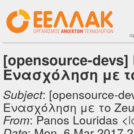
α
[opensource-devs] 
Ενασχόληση με τ
: [opensource-de
Subject
Ενασχόληση με το Ze
: Panos Louridas <
l
From
: Mon, 6 Mar 2017 
Date