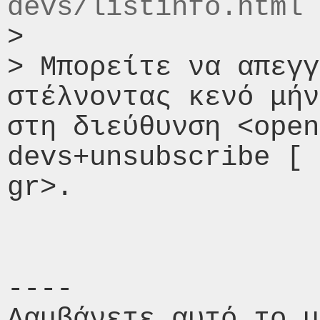
devs/listinfo.html
> 

> Μπορείτε να απεγγ
στέλνοντας κενό μήν
στη διεύθυνση <open
devs+unsubscribe [ 
gr>.

----

Λαμβάνετε αυτό το μ