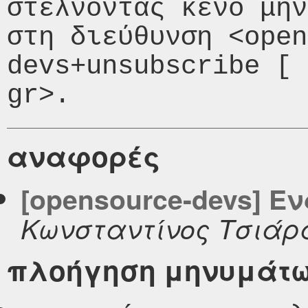
στέλνοντας κενό μήν
στη διεύθυνση <open
devs+unsubscribe [ 
αναφορές
[opensource-devs] Ε
Κωνσταντίνος Τσιάρ
πλοήγηση μηνυμάτ