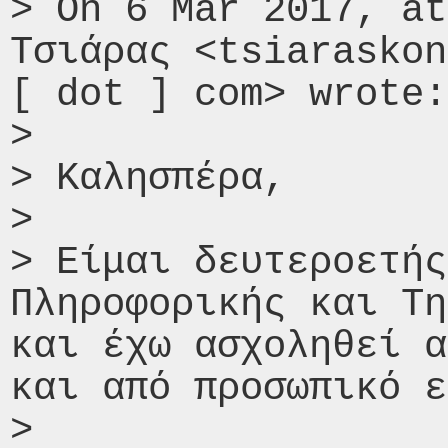
> On 6 Mar 2017, at
Τσιάρας <tsiaraskon
[ dot ] com> wrote:

> 

> Καλησπέρα,

> 

> Είμαι δευτεροετής
Πληροφορικής και Τη
και έχω ασχοληθεί α
και από προσωπικό ε
> 
