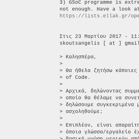
3) GSoC programme is extr
https://lists.ellak.gr/op
Στις 23 Μαρτίου 2017 - 11
skoutsangelis [ at ] gmail
> Καλησπέρα,

>

> Θα ήθελα ζητήσω κάποιες
> of Code.

>

> Αρχικά, δηλώνοντας συμμ
> οποίο θα θέλαμε να συνε
> δηλώσουμε συγκεκριμένα 
> ασχοληθούμε;

>

> Επιπλέον, είναι απαραίτ
> όποια γλώσσα/εργαλείο έ