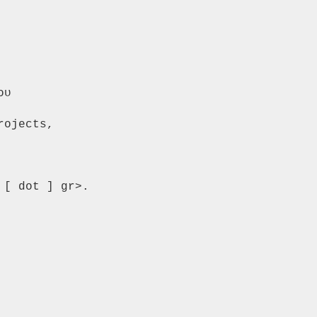
υ

ojects,

[ dot ] gr>.
