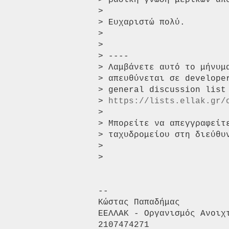
> βασική γνώση μερικών από
>

> Ευχαριστώ πολύ.

>

>

> ----

> Λαμβάνετε αυτό το μήνυμ
> απευθύνεται σε develope
> general discussion list
> 
https://lists.ellak.gr/
>

> Μπορείτε να απεγγραφείτ
> ταχυδρομείου στη διεύθυ
>

>

-- 

Κώστας Παπαδήμας

ΕΕΛΛΑΚ - Οργανισμός Ανοιχ