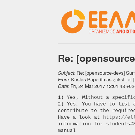
Re: [opensourc
Subject
: Re: [opensource-devs] Su
From
: Kostas Papadimas <
pkst [ at ]
Date
: Fri, 24 Mar 2017 12:01:48 +0
1) Yes, Without a specifi
2) Yes, You have to list 
contribute to the required
Have a look at 
https://el
information_for_students#
manual
