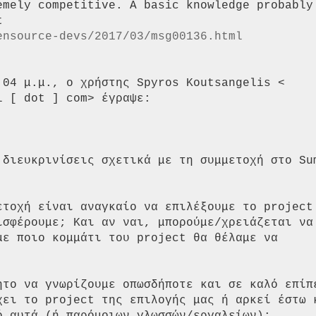
emely competitive. A basic knowledge probably 
ensource-devs/2017/03/msg00136.html
:04 μ.μ., ο χρήστης Spyros Koutsangelis <

 [ dot ] com> έγραψε:

 διευκρινίσεις σχετικά με τη συμμετοχή στο Sum
ετοχή είναι αναγκαίο να επιλέξουμε το project 
ισφέρουμε; Και αν ναι, μπορούμε/χρειάζεται να

με ποιο κομμάτι του project θα θέλαμε να

ητο να γνωρίζουμε οπωσδήποτε και σε καλό επίπε
χει το project της επιλογής μας ή αρκεί έστω κ