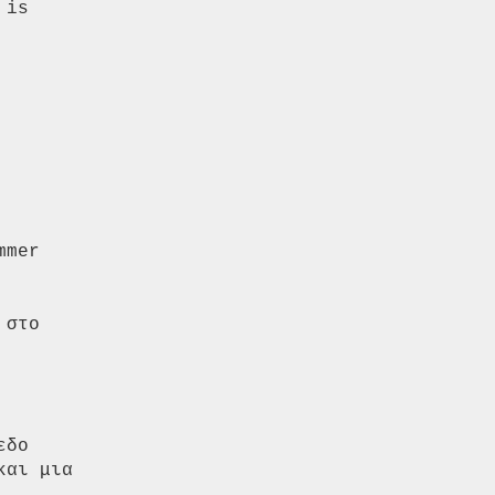
is

mer

στο

δο

αι μια
