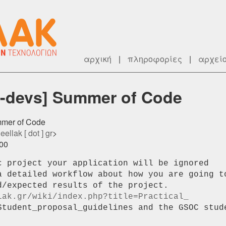
αρχική
|
πληροφορίες
|
αρχεί
e-devs] Summer of Code
mmer of Code
 eellak [ dot ] gr
>
200
c project your application will be ignored

a detailed workflow about how you are going to
/expected results of the project.

lak.gr/wiki/index.php?title=Practical_
Student_proposal_guidelines and the GSOC stude