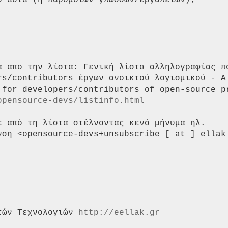
 αυτά (ή παρόμοιων γλωσσών/εργαλείων);

α απο την λίστα: Γενική λίστα αλληλογραφίας πο
rs/contributors έργων ανοικτού λογισμικού - A

 for developers/contributors of open-source pr
opensource-devs/listinfo.html
ε από τη λίστα στέλνοντας κενό μήνυμα ηλ.

νση <opensource-devs+unsubscribe [ at ] ellak 
τών Τεχνολογιών 
http://eellak.gr