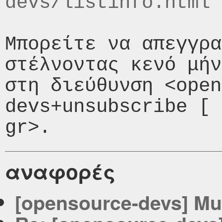
devs/listinfo.html
Μπορείτε να απεγγρα
στέλνοντας κενό μήν
στη διεύθυνση <open
devs+unsubscribe [ 
αναφορές
[opensource-devs] Mul