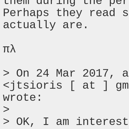
them during the per
Perhaps they read s
actually are.

πλ

> On 24 Mar 2017, a
<jtsioris [ at ] gm
wrote:

> 

> OK, I am interest