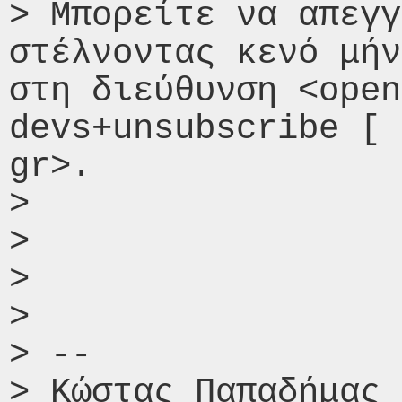
> Μπορείτε να απεγγ
στέλνοντας κενό μήν
στη διεύθυνση <open
devs+unsubscribe [ 
gr>.

> 

> 

> 

> 

> -- 

> Κώστας Παπαδήμας
