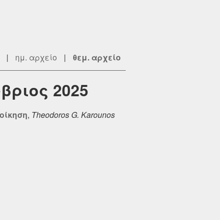
|
ημ. αρχείο
|
θεμ. αρχείο
ώβριος 2025
ιοίκηση
,
Theodoros G. Karounos