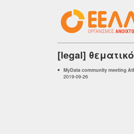
[legal] θεματι
MyData community meeting At
2019-09-26