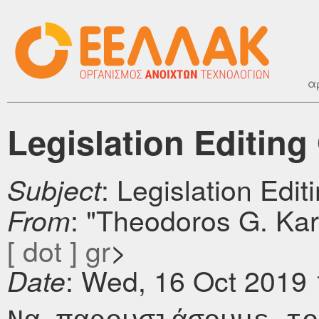
α
Legislation Editin
: Legislation Edi
Subject
: "Theodoros G. Ka
From
[ dot ] gr
>
: Wed, 16 Oct 2019
Date