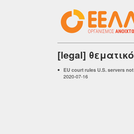
[legal] θεματικ
EU court rules U.S. servers not 
2020-07-16