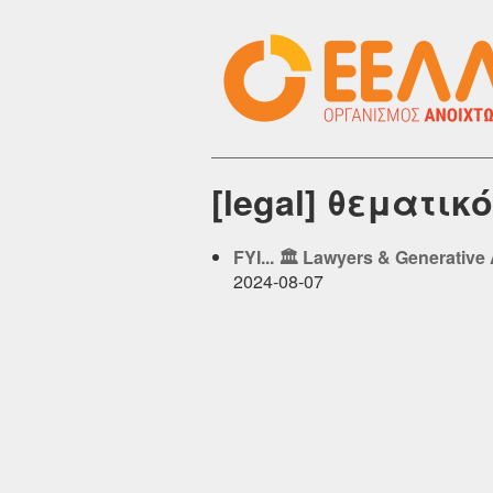
[legal] θεματι
FYI... 🏛️ Lawyers & Generative 
2024-08-07