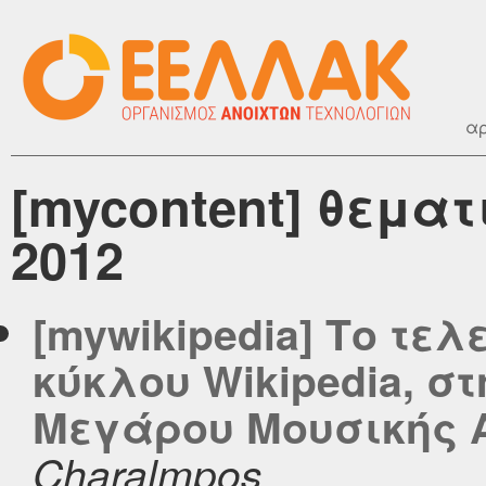
αρ
[mycontent] θεματ
2012
[mywikipedia] Το τελ
κύκλου Wikipedia, σ
Μεγάρου Μουσικής 
Charalmpos