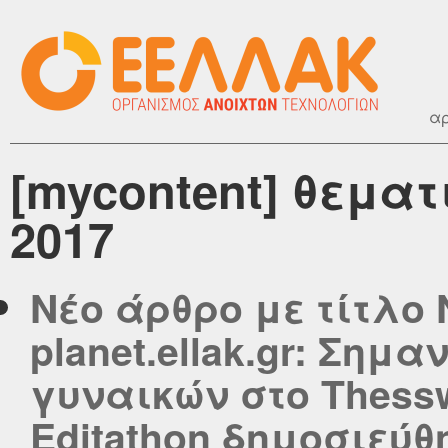
αρ
[mycontent] θεμα
2017
Νέο άρθρο με τίτλο 
planet.ellak.gr: Σημ
γυναικών στο Thessw
Editathon δημοσιεύθη