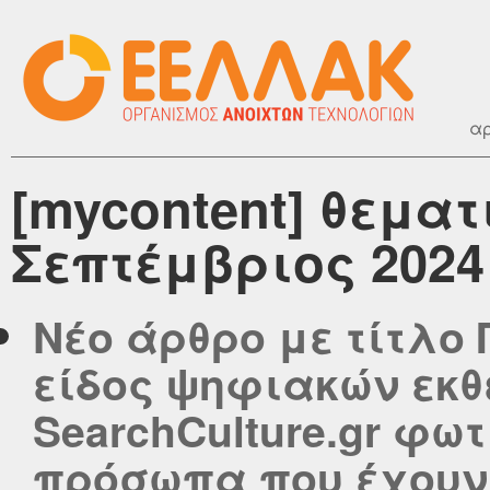
αρ
[mycontent] θεματ
Σεπτέμβριος 2024
Νέο άρθρο με τίτλο
είδος ψηφιακών εκθ
SearchCulture.gr φω
πρόσωπα που έχουν