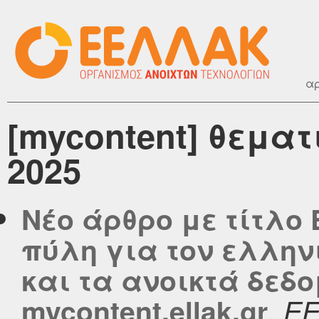
αρ
[mycontent] θεματ
2025
Νέο άρθρο με τίτλο 
πύλη για τον ελλην
και τα ανοικτά δεδ
,
mycontent.ellak.gr
Ε