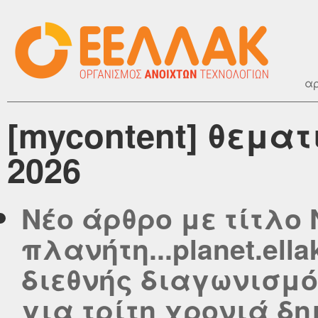
αρ
[mycontent] θεμα
2026
Νέο άρθρο με τίτλο 
πλανήτη...planet.ella
διεθνής διαγωνισμό
για τρίτη χρονιά δη