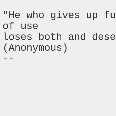
"He who gives up fu
of use

loses both and dese
(Anonymous)

-- 
