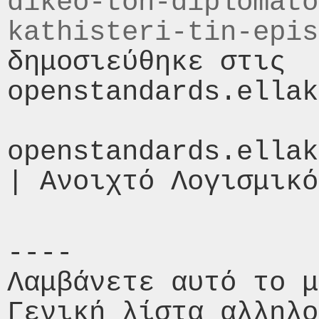
dikeo-ton-diplomato
kathisteri-tin-epis
δημοσιεύθηκε στις  
openstandards.ellak
openstandards.ellak
----

Λαμβάνετε αυτό το μ
Γενική λίστα αλληλο