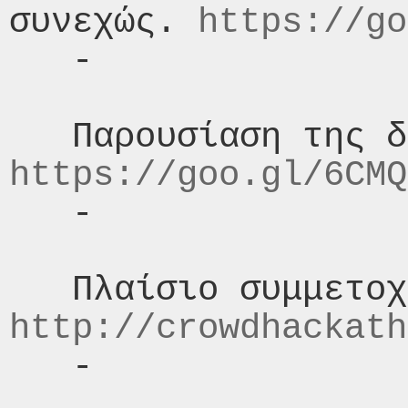
συνεχώς. 
https://go
   -

https://goo.gl/6CMQ
   -

http://crowdhackath
   -
