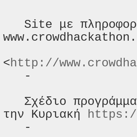
   Site με πληροφορίες για τα βραβεία  
www.crowdhackathon.
<
http://www.crowdha
   -

   Σχέδιο προγράμματος για το Σάββατο και 
την Κυριακή 
https:/
   -
