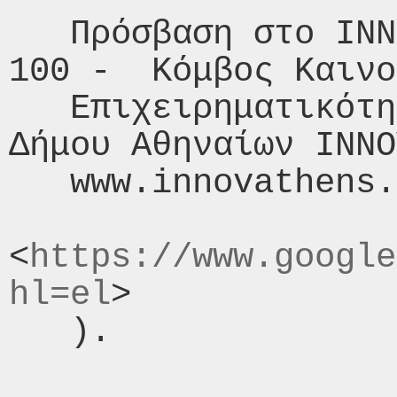
   Πρόσβαση στο INNOVATHENS : Πειραιώς 
100 -  Κόμβος Καινο
   Επιχειρηματικότητας της Τεχνόπολης του 
Δήμου Αθηναίων INNO
   www.innovathens.gr (χάρτης

<
https://www.google
hl=el
>

   ).
