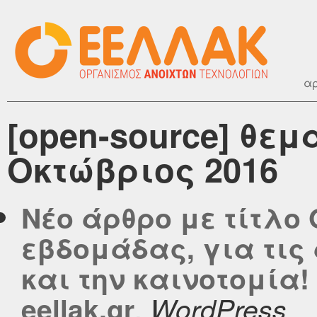
αρ
[open-source] θεμ
Οκτώβριος 2016
Νέο άρθρο με τίτλο 
εβδομάδας, για τις
και την καινοτομία!
,
eellak.gr
WordPress