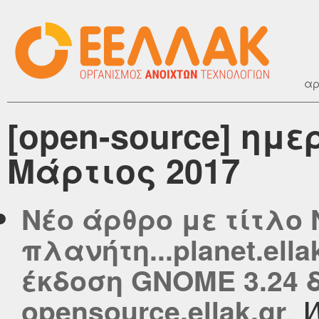
αρ
[open-source] ημ
Μάρτιος 2017
Νέο άρθρο με τίτλο 
πλανήτη...planet.ell
έκδοση GNOME 3.24 
,
opensource.ellak.gr
W