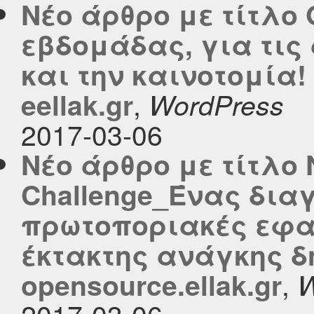
Νέο άρθρο με τίτλο 
εβδομάδας, για τις
και την καινοτομία!
,
eellak.gr
WordPress
2017-03-06
Νέο άρθρο με τίτλο
Challenge_Ένας δια
πρωτοποριακές εφα
έκτακτης ανάγκης δ
,
opensource.ellak.gr
W
2017-03-06