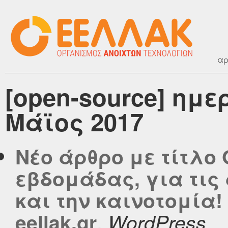
αρ
[open-source] ημ
Μάϊος 2017
Νέο άρθρο με τίτλο 
εβδομάδας, για τις
και την καινοτομία!
,
eellak.gr
WordPress