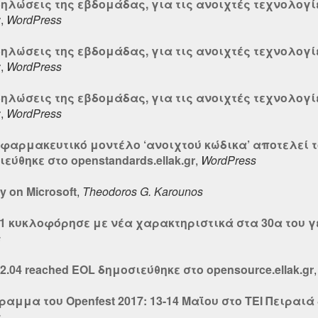
δηλώσεις της εβδομάδας, για τις ανοιχτές τεχνολογί
r
,
WordPress
δηλώσεις της εβδομάδας, για τις ανοιχτές τεχνολογί
r
,
WordPress
δηλώσεις της εβδομάδας, για τις ανοιχτές τεχνολογί
r
,
WordPress
ο φαρμακευτικό μοντέλο ‘ανοιχτού κώδικα’ αποτελεί τ
θηκε στο openstandards.ellak.gr
,
WordPress
y on Microsoft
,
Theodoros G. Karounos
.1 κυκλοφόρησε με νέα χαρακτηριστικά στα 30α του γ
s
2.04 reached EOL δημοσιεύθηκε στο opensource.ellak.gr
ραμμα του Openfest 2017: 13-14 Μαΐου στο TEI Πειραιά
s