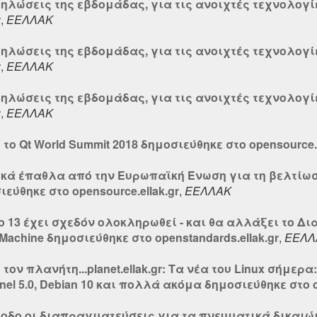
δηλώσεις της εβδομάδας, για τις ανοιχτές τεχνολογί
r
,
ΕΕΛΛΑΚ
δηλώσεις της εβδομάδας, για τις ανοιχτές τεχνολογί
r
,
ΕΕΛΛΑΚ
δηλώσεις της εβδομάδας, για τις ανοιχτές τεχνολογί
r
,
ΕΕΛΛΑΚ
το Qt World Summit 2018 δημοσιεύθηκε στο opensource.e
ικά έπαθλα από την Ευρωπαϊκή Ένωση για τη βελτίω
ύθηκε στο opensource.ellak.gr
,
ΕΕΛΛΑΚ
ο 13 έχει σχεδόν ολοκληρωθεί - και θα αλλάξει το Δι
Machine δημοσιεύθηκε στο openstandards.ellak.gr
,
ΕΕΛΛ
ον πλανήτη...planet.ellak.gr: Τα νέα του Linux σήμερα:
rnel 5.0, Debian 10 και πολλά ακόμα δημοσιεύθηκε στο o
ξοδο οι διαπραγματεύσεις για τα πνευματικά δικαιώμ