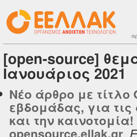
αρ
[open-source] θεμ
Ιανουάριος 2021
Νέο άρθρο με τίτλο 
εβδομάδας, για τις
και την καινοτομία!
,
opensource.ellak.gr