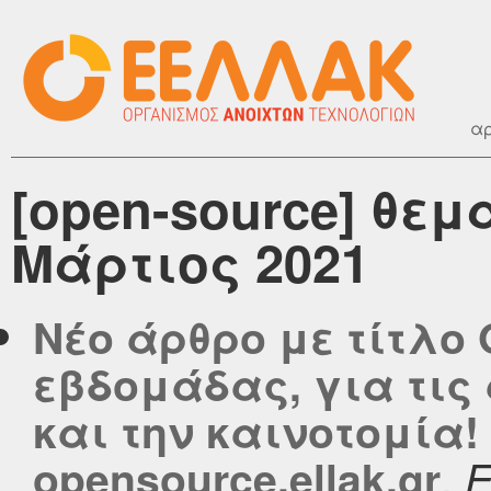
αρ
[open-source] θεμ
Μάρτιος 2021
Νέο άρθρο με τίτλο 
εβδομάδας, για τις
και την καινοτομία!
,
opensource.ellak.gr