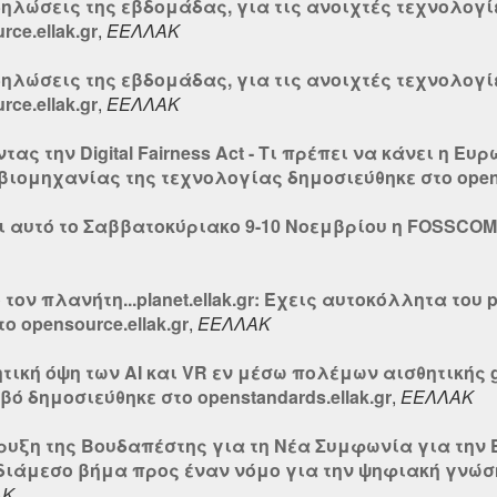
δηλώσεις της εβδομάδας, για τις ανοιχτές τεχνολογί
ce.ellak.gr
,
ΕΕΛΛΑΚ
δηλώσεις της εβδομάδας, για τις ανοιχτές τεχνολογί
ce.ellak.gr
,
ΕΕΛΛΑΚ
ας την Digital Fairness Act - Τι πρέπει να κάνει η Ε
 βιομηχανίας της τεχνολογίας δημοσιεύθηκε στο opens
ι αυτό το Σαββατοκύριακο 9-10 Νοεμβρίου η FOSSCOM
ον πλανήτη...planet.ellak.gr: Έχεις αυτοκόλλητα του p
 opensource.ellak.gr
,
ΕΕΛΛΑΚ
τική όψη των ΑΙ και VR εν μέσω πολέμων αισθητικής 
βό δημοσιεύθηκε στο openstandards.ellak.gr
,
ΕΕΛΛΑΚ
ήρυξη της Βουδαπέστης για τη Νέα Συμφωνία για την
διάμεσο βήμα προς έναν νόμο για την ψηφιακή γνώση
ΑΚ