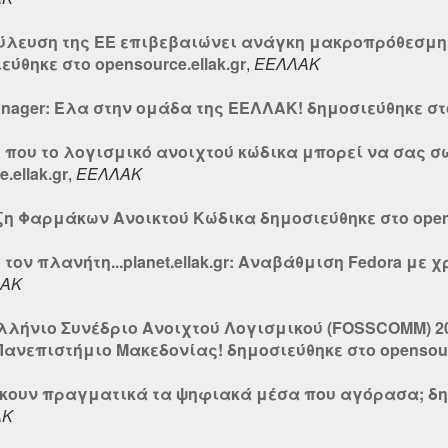
ούλευση της ΕΕ επιβεβαιώνει ανάγκη μακροπρόθεσμη
ύθηκε στο opensource.ellak.gr
,
ΕΕΛΛΑΚ
anager: Έλα στην ομάδα της ΕΕΛΛΑΚ! δημοσιεύθηκε στο 
ι που το λογισμικό ανοιχτού κώδικα μπορεί να σας 
.ellak.gr
,
ΕΕΛΛΑΚ
η Φαρμάκων Ανοικτού Κώδικα δημοσιεύθηκε στο openst
τον πλανήτη...planet.ellak.gr: Αναβάθμιση Fedora με
ΑΚ
ελλήνιο Συνέδριο Ανοιχτού Λογισμικού (FOSSCOMM) 2
ανεπιστήμιο Μακεδονίας! δημοσιεύθηκε στο opensourc
ήκουν πραγματικά τα ψηφιακά μέσα που αγόρασα; δη
ΑΚ