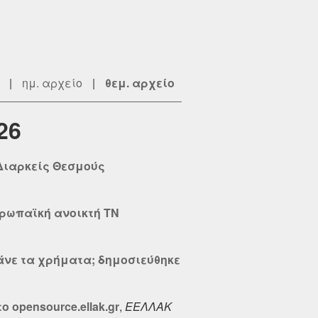
|
ημ. αρχείο
|
θεμ. αρχείο
26
 Διαρκείς Θεσμούς
υρωπαϊκή ανοικτή TN
πάνε τα χρήματα; δημοσιεύθηκε
ο opensource.ellak.gr
,
ΕΕΛΛΑΚ