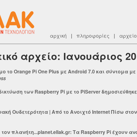
αρχική
|
πληροφορίες
|
αρχείο
ατικό αρχείο: Ιανουάριος 20
o το Orange Pi One Plus με Android 7.0 και σύντομα με
ess
ικτύωση των Raspberry Pi με το PiServer δημοσιεύθηκε 
υακή Ουδετερότητα | Από το Ανοιχτό Internet Πίσω στ
ον πλανήτη...planet.ellak.gr: Τα Raspberry Pi έχουν α