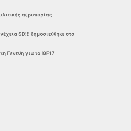
πολιτικής αεροπορίας
υνέχεια SD!!! δημοσιεύθηκε στο
τη Γενεύη για το IGF17