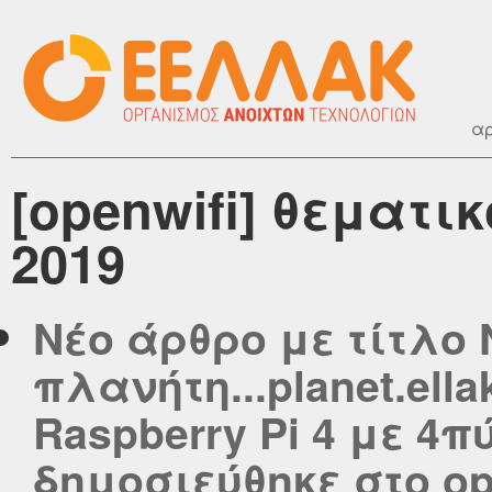
αρ
[openwifi] θεματι
2019
Νέο άρθρο με τίτλο 
πλανήτη...planet.ella
Raspberry Pi 4 με 4
δημοσιεύθηκε στο ope