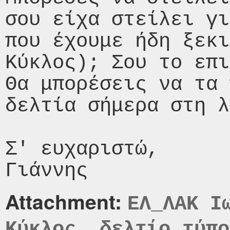
σου είχα στείλει γι
που έχουμε ήδη ξεκι
Κύκλος); Σου το επι
Θα μπορέσεις να τα 
δελτία σήμερα στη λ
Σ' ευχαριστώ,

Attachment:
EΛ_ΛΑΚ Ι
Κύκλος _δελτίο τύπο