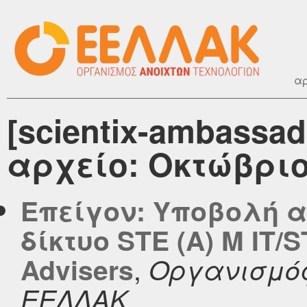
αρ
[scientix-ambassad
αρχείο: Οκτώβριο
Επείγον: Υποβολή α
δίκτυο STE (A) M IT/S
,
Advisers
Οργανισμός
ΕΕΛΛΑΚ