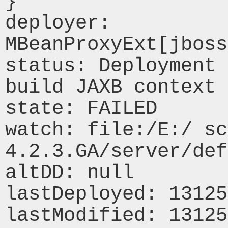
} 

deployer: 
MBeanProxyExt[jboss
status: Deployment 
build JAXB context 

state: FAILED 

watch: file:/E:/ sc
4.2.3.GA/server/def
altDD: null 

lastDeployed: 13125
lastModified: 13125