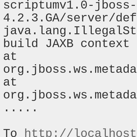
scriptumv1.0-jboss-
4.2.3.GA/server/def
java.lang.IllegalSt
build JAXB context 

at 
org.jboss.ws.metada
at 
org.jboss.ws.metada
..... 

Το 
http://localhost