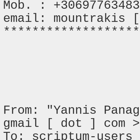
Mob. : +30697763483
email: mountrakis [
*******************
From: "Yannis Panag
gmail [ dot ] com >
To: scriptum-users 