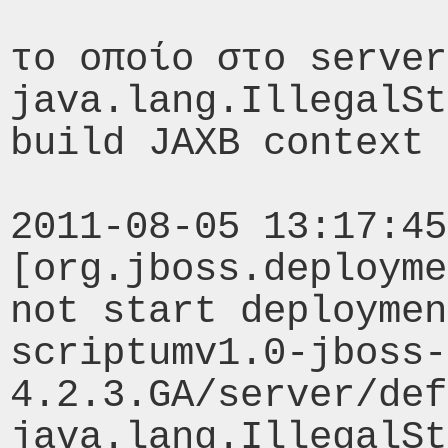
το οποίο στο server
java.lang.IllegalSt
build JAXB context 

2011-08-05 13:17:45
[org.jboss.deployme
not start deploymen
scriptumv1.0-jboss-
4.2.3.GA/server/def
java.lang.IllegalSt