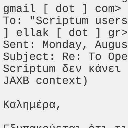
gmail [ dot ] com> 

To: "Scriptum users
] ellak [ dot ] gr>
Sent: Monday, Augus
Subject: Re: Το Ope
Scriptum δεν κάνει 
JAXB context) 

Καλημέρα, 
