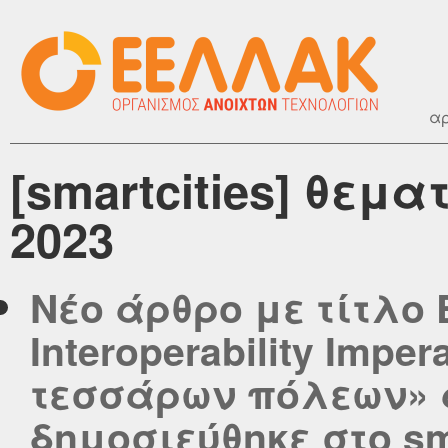
αρ
[smartcities] θεμα
2023
Νέο άρθρο με τίτλο 
Interoperability Impe
τεσσάρων πόλεων» α
δημοσιεύθηκε στο smar