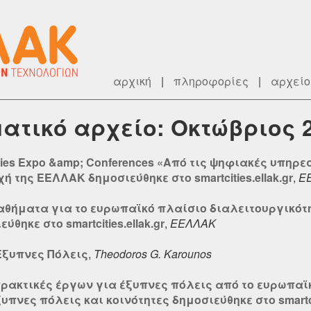
αρχική
|
πληροφορίες
|
αρχείο
εματικό αρχείο: Οκτώβριος 
ities Expo &amp; Conferences «Από τις ψηφιακές υπηρ
 της ΕΕΛΛΑΚ δημοσιεύθηκε στο smartcities.ellak.gr
,
Ε
μαθήματα για το ευρωπαϊκό πλαίσιο διαλειτουργικότ
ύθηκε στο smartcities.ellak.gr
,
ΕΕΛΛΑΚ
Έξυπνες Πόλεις
,
Theodoros G. Karounos
πρακτικές έργων για έξυπνες πόλεις από το ευρωπαϊ
πνες πόλεις και κοινότητες δημοσιεύθηκε στο smartcit