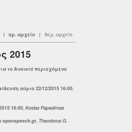
|
ημ. αρχείο
|
θεμ. αρχείο
ς 2015
ια τo Ανοικτό περιεχόμενο
δευση αύριο 22/12/2015 16:00
,
015 16:00
,
Kostas Papadimas
 openspeech.gr
,
Theodoros G.