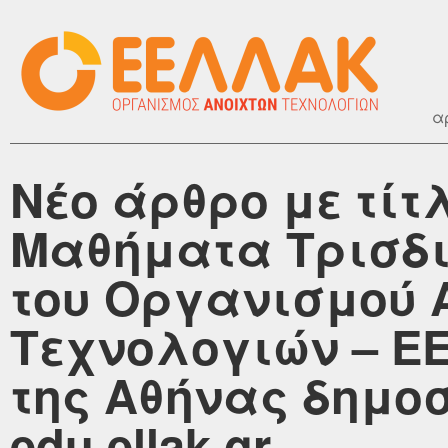
α
Νέο άρθρο με τίτ
Μαθήματα Τρισδ
του Οργανισμού 
Τεχνολογιών – Ε
της Αθήνας δημοσ
edu.ellak.gr