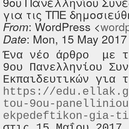
9ου Πανελληνίου Συνε
για τις ΤΠΕ δημοσιεύθη
: WordPress <
wordpr
From
: Mon, 15 May 2017
Date
Ένα νέο άρθρο  με τ
9ου Πανελληνίου Συν
https://edu.ellak.g
tou-9ou-panelliniou
ekpedeftikon-gia-ti
στις 15 Μαΐου 2017 