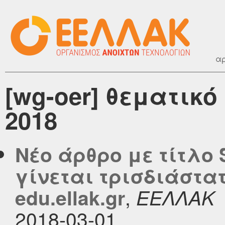
αρ
[wg-oer] θεματικ
2018
Νέο άρθρο με τίτλο
γίνεται τρισδιάστατ
,
edu.ellak.gr
ΕΕΛΛΑΚ
2018-03-01