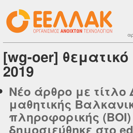
αρ
[wg-oer] θεματικ
2019
Νέο άρθρο με τίτλο
μαθητικής Βαλκανι
πληροφορικής (ΒΟΙ
δημοσιεύθηκε στο edu