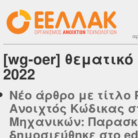
αρ
[wg-oer] θεματικ
2022
Νέο άρθρο με τίτλο P
Ανοιχτός Κώδικας σ
Μηχανικών: Παρασκευ
δημοσιεύθηκε στο edu