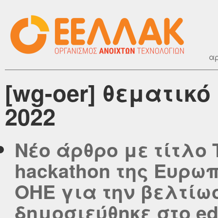
αρ
[wg-oer] θεματικ
2022
Νέο άρθρο με τίτλο
hackathon της Ευρω
OHE για την βελτίωσ
δημοσιεύθηκε στο edu