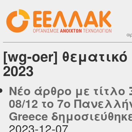
αρ
[wg-oer] θεματικ
2023
Νέο άρθρο με τίτλο
08/12 το 7ο Πανελλή
Greece δημοσιεύθηκε 
2023-12-07