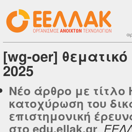
αρ
[wg-oer] θεματικ
2025
Νέο άρθρο με τίτλο
κατοχύρωση του δικ
επιστημονική έρευν
,
στο edu.ellak.gr
ΕΕΛ