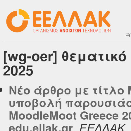
αρ
[wg-oer] θεματικ
2025
Νέο άρθρο με τίτλο 
υποβολή παρουσιάσ
MoodleMoot Greece 2
,
edu.ellak.gr
ΕΕΛΛΑΚ