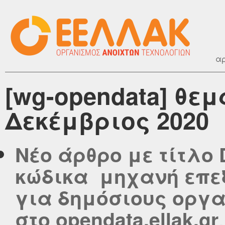
αρ
[wg-opendata] θεμ
Δεκέμβριος 2020
Νέο άρθρο με τίτλο 
κώδικα μηχανή επε
για δημόσιους οργα
στο opendata.ellak.gr