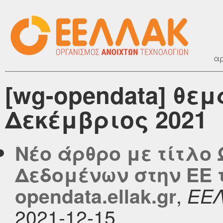
αρ
[wg-opendata] θεμ
Δεκέμβριος 2021
Νέο άρθρο με τίτλο
Δεδομένων στην ΕΕ τ
,
opendata.ellak.gr
ΕΕ
2021-12-15