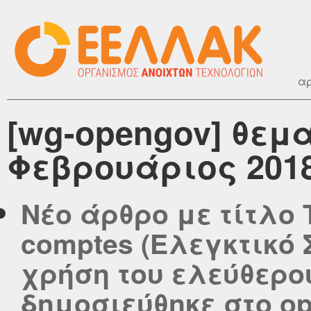
αρ
[wg-opengov] θεμ
Φεβρουάριος 201
Νέο άρθρο με τίτλο 
comptes (Ελεγκτικό 
χρήση του ελεύθερο
δημοσιεύθηκε στο ope