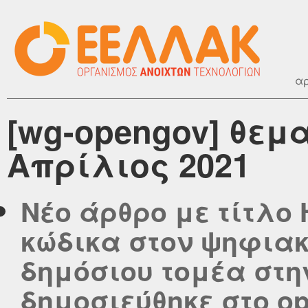
αρ
[wg-opengov] θεμ
Απρίλιος 2021
Νέο άρθρο με τίτλο
κώδικα στον ψηφια
δημόσιου τομέα στ
δημοσιεύθηκε στο ope