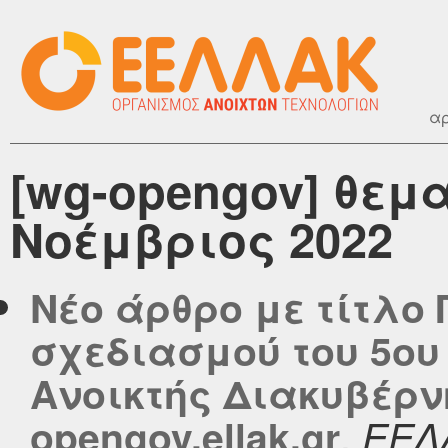
αρ
[wg-opengov] θεμ
Νοέμβριος 2022
Νέο άρθρο με τίτλο
σχεδιασμού του 5ου
Ανοικτής Διακυβέρν
,
opengov.ellak.gr
ΕΕΛ