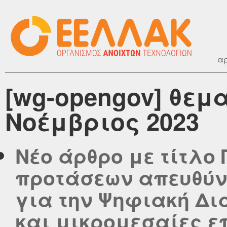
αρ
[wg-opengov] θεμ
Νοέμβριος 2023
Νέο άρθρο με τίτλο
προτάσεων απευθύν
για την Ψηφιακή Δι
και μικρομεσαίες ε