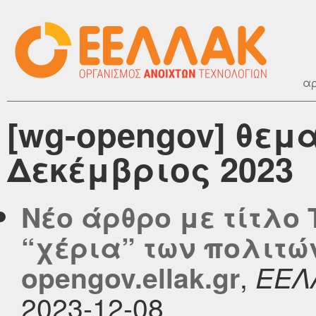
αρ
[wg-opengov] θεμ
Δεκέμβριος 2023
Νέο άρθρο με τίτλο
“χέρια” των πολιτώ
,
opengov.ellak.gr
ΕΕΛ
2023-12-08